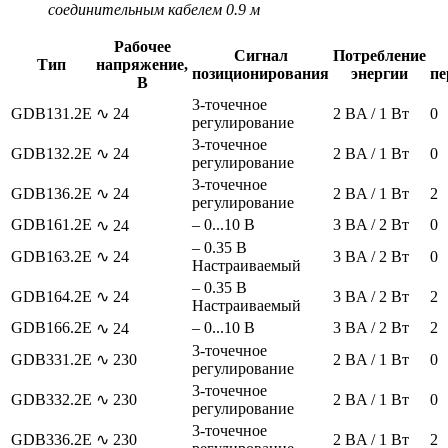
соединительным кабелем 0.9 м
Рабочее
Сигнал
Потребление
Тип
напряжение,
позиционирования
энергии
пе
В
3-точечное
GDB131.2E
∿ 24
2 BA / 1 Вт
0
регулирование
3-точечное
GDB132.2E
∿ 24
2 BA / 1 Вт
0
регулирование
3-точечное
GDB136.2E
∿ 24
2 BA / 1 Вт
2
регулирование
GDB161.2E
– 0...10 В
3 BA / 2 Вт
0
∿ 24
– 0.35 В
GDB163.2E
∿ 24
3 BA / 2 Вт
0
Настраиваемый
– 0.35 В
GDB164.2E
∿ 24
3 BA / 2 Вт
2
Настраиваемый
GDB166.2E
– 0...10 В
3 BA / 2 Вт
2
∿ 24
3-точечное
GDB331.2E
∿ 230
2 BA / 1 Вт
0
регулирование
3-точечное
GDB332.2E
∿ 230
2 BA / 1 Вт
0
регулирование
3-точечное
GDB336.2E
∿ 230
2 BA / 1 Вт
2