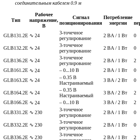
соединительным кабелем 0.9 м
Рабочее
Сигнал
Потребление
Тип
напряжение,
позиционирования
энергии
пе
В
3-точечное
GLB131.2E
∿ 24
2 BA / 1 Вт
0
регулирование
3-точечное
GLB132.2E
∿ 24
2 BA / 1 Вт
0
регулирование
3-точечное
GLB136.2E
∿ 24
2 BA / 1 Вт
2
регулирование
GLB161.2E
– 0...10 В
2 BA / 1 Вт
0
∿ 24
– 0.35 В
GLB163.2E
∿ 24
3 BA / 2 Вт
0
Настраиваемый
– 0.35 В
GLB164.2E
∿ 24
3 BA / 2 Вт
2
Настраиваемый
GLB166.2E
– 0...10 В
3 BA / 2 Вт
2
∿ 24
3-точечное
GLB331.2E
∿ 230
2 BA / 1 Вт
0
регулирование
3-точечное
GLB332.2E
∿ 230
2 BA / 1 Вт
0
регулирование
3-точечное
GLB336.2E
∿ 230
2 BA / 1 Вт
2