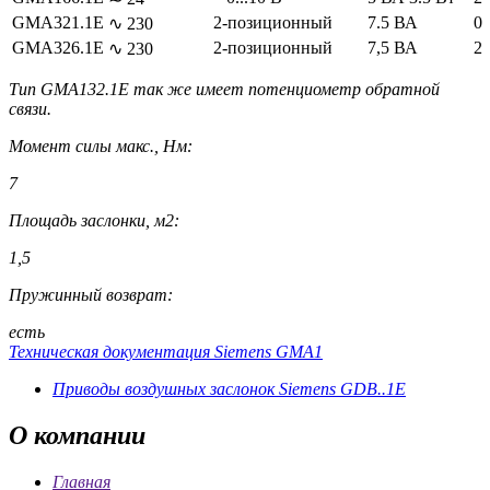
GMA321.1E
2-позиционный
7.5 ВА
0
∿ 230
GMA326.1E
2-позиционный
7,5 ВА
2
∿ 230
Тип GMA132.1E так же имеет потенциометр обратной
связи.
Момент силы макс., Нм:
7
Площадь заслонки, м2:
1,5
Пружинный возврат:
есть
Техническая документация Siemens GMA1
Приводы воздушных заслонок Siemens GDB..1E
О
компании
Главная