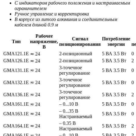
С индикатором рабочего положения и настраиваемым
ограничителем
Ручное управление и корректировка
В корпусе из литого алюминия и соединительным
кабелем длиной 0.9 м
Рабочее
Сигнал
Потребление
Тип
напряжение,
позиционирования
энергии
п
В
GMA121.1E
2-позиционный
5 ВА 3.5 Вт
0
≂ 24
GMA126.1E
2-позиционный
5 ВА 3.5 Вт
2
≂ 24
3-точечное
GMA131.1E
≂ 24
5 ВА 3.5 Вт
0
регулирование
3-точечное
GMA132.1E
≂ 24
5 ВА 3.5 Вт
0
регулирование
3-точечное
GMA136.1E
≂ 24
5 ВА 3.5 Вт
2
регулирование
GMA161.1E
– 0...10 В
5 ВА 3.5 Вт
0
≂ 24
– 0...35 В
GMA163.1E
≂ 24
5 ВА 3.5 Вт
0
Настраиваемый
– 0.35 В
GMA164.1E
≂ 24
5 ВА 3.5 Вт
2
Настраиваемый
GMA166.1E
– 0...10 В
5 ВА 3.5 Вт
2
≂ 24