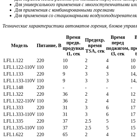
Для универсального применения с многоступенчатыми ил
Для применения с комбинированными горелками
Для применения со стационарными воздухоподогревател
Технические характеристики автоматов горения, блоков управл
Время
Время
Предохр.
предв.
перед
Модель
Питание, В
время
продувки
поджигом,
пр
TSA, сек
t1, сек
t3, сек
t
LFL1.122
220
10
2
4
10
LFL1.122-110V
110
10
2
4
10
LFL1.133
220
9
3
3
14,
LFL1.133-110V
110
9
3
3
14,
LFL1.148
220
-
-
-
-
LFL1.322
220
36
2
4
12
LFL1.322-110V
110
36
2
4
12
LFL1.333
220
31
3
6
17
LFL1.333-110V
110
31
3
6
17
LFL1.335
220
37
2.5
5
15
LFL1.335-110V
110
37
2.5
5
15
LFL1.622
220
65
2
4
12