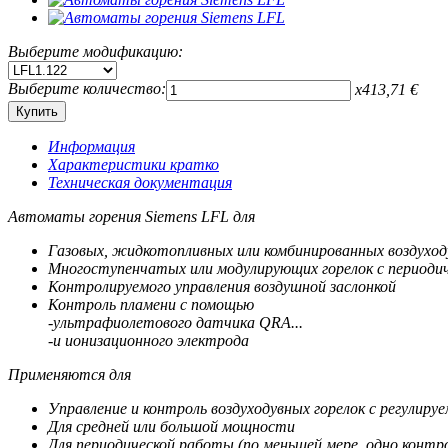
Выберите модификацию:
Выберите количество:
x
413,71
€
Информация
Характеристики кратко
Техническая документация
Автоматы горения Siemens LFL для
Газовых, жидкотопливных или комбинированных воздуход
Многоступенчатых или модулирующих горелок с периоди
Контролируемого управления воздушной заслонкой
Контроль пламени с помощью
-ультрафиолетового датчика QRA...
-и ионизационного электрода
Применяются для
Управление и контроль воздуходувных горелок с регулир
Для средней или большой мощности
Для периодической работы (по меньшей мере, одно контр