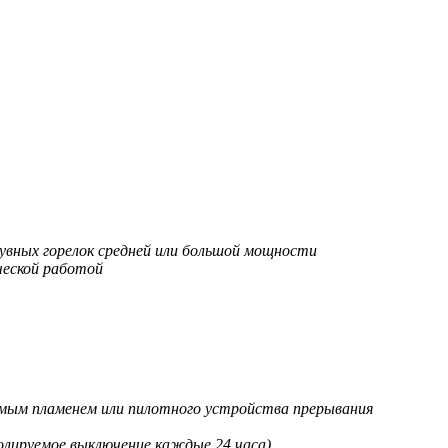
увных горелок средней или большой мощности
ческой работой
уемым пламенем или пилотного устройства прерывания
олируемое выключение каждые 24 часа)