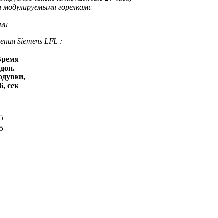
и модулируемыми горелками
ями
ения Siemens LFL :
Время
доп.
одувки,
6, сек
5
5