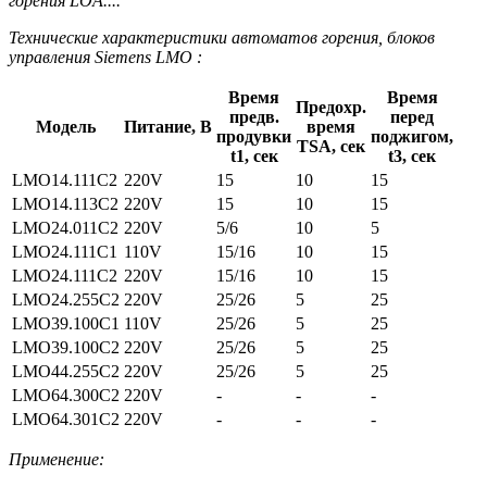
горения LOA....
Технические характеристики автоматов горения, блоков
управления Siemens LMO :
Время
Время
Предохр.
предв.
перед
Модель
Питание, В
время
продувки
поджигом,
TSA, сек
t1, сек
t3, сек
LMO14.111C2
220V
15
10
15
LMO14.113C2
220V
15
10
15
LMO24.011C2
220V
5/6
10
5
LMO24.111C1
110V
15/16
10
15
LMO24.111C2
220V
15/16
10
15
LMO24.255C2
220V
25/26
5
25
LMO39.100C1
110V
25/26
5
25
LMO39.100C2
220V
25/26
5
25
LMO44.255C2
220V
25/26
5
25
LMO64.300C2
220V
-
-
-
LMO64.301C2
220V
-
-
-
Применение: