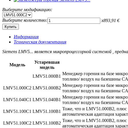
Выберите модификацию:
Выберите количество:
x
893,91
€
Информация
Техническая документация
Siemens LMV5... является микропроцессорной системой , предн
Устаревшая
Модель
модель
Менеджер горения на базе микр
LMV51.000B1
топливо/ воздух на базешины CAN
Менеджер горения на базе микр
LMV51.000C2
LMV51.000B2
топливо/ воздух на базешины CAN
Менеджер горения на базе микр
LMV51.040C1
LMV51.040B1
топливо/ воздух на базешины CA
Тоже, что и LMV51.000B2, плюс 
LMV51.100C1
LMV51.100B1
автоматическая адаптация харак
Тоже, что и LMV51.000B2, плюс 
LMV51.100C2
LMV51.100B2
автоматическая адаптация харак