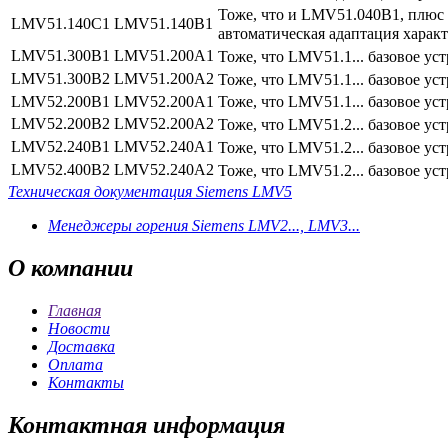
Тоже, что и LMV51.040B1, плюс 
LMV51.140C1
LMV51.140B1
автоматическая адаптация харак
LMV51.300B1
LMV51.200A1
Тоже, что LMV51.1... базовое ус
LMV51.300B2
LMV51.200A2
Тоже, что LMV51.1... базовое ус
LMV52.200B1
LMV52.200A1
Тоже, что LMV51.1... базовое ус
LMV52.200B2
LMV52.200A2
Тоже, что LMV51.2... базовое ус
LMV52.240B1
LMV52.240A1
Тоже, что LMV51.2... базовое ус
LMV52.400B2
LMV52.240A2
Тоже, что LMV51.2... базовое ус
Техническая документация Siemens LMV5
Менеджеры горения Siemens LMV2..., LMV3...
О
компании
Главная
Новости
Доставка
Оплата
Контакты
Контактная
информация