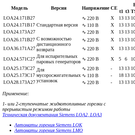
Модель
Версия
Напряжение
СЕ
t1
t3
T
LOA24.171B27
X
13
13
1
∿ 220 В
LOA24.171B17
Стандартная версия
X
13
13
1
∿ 110 В
LOA24.173А27
X
13
13
1
∿ 220 В
С возможностью
LOA26.171B27
X
13
13
1
∿ 220 В
дистанционного
LOA36.171A27
X
13
13
1
∿ 220 В
возврата
Для испарительных
LOA24.571C27
∿ 220 В
X
5
6
1
паровых генераторов
LOA25.173C27
-
13
13
1
∿ 220 В
Для
LOA25.173C17
мусоросжигательных
-
18
13
1
∿ 110 В
установок
LOA28.173A27
-
13
13
1
∿ 220 В
Применение:
1- или 2-ступенчатые жидкотопливные горелки с
прерывистым режимом работы
Техническая документация Siemens LOA2, LOA3
Автоматы горения Siemens LOK
Автоматы горения Siemens LMO