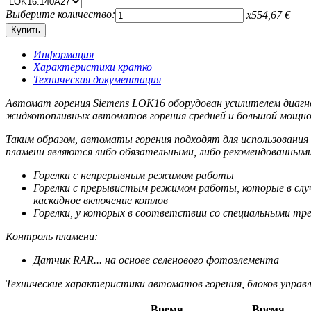
Выберите количество:
x
554,67
€
Информация
Характеристики кратко
Техническая документация
Автомат горения Siemens LOK16 оборудован усилителем диагн
жидкотопливных автоматов горения средней и большой мощност
Таким образом, автоматы горения подходят для использования 
пламени являются либо обязательными, либо рекомендованным
Горелки с непрерывным режимом работы
Горелки с прерывистым режимом работы, которые в случа
каскадное включение котлов
Горелки, у которых в соответствии со специальными тр
Контроль пламени:
Датчик RAR... на основе селенового фотоэлемента
Технические характеристики автоматов горения, блоков управл
Время
Время