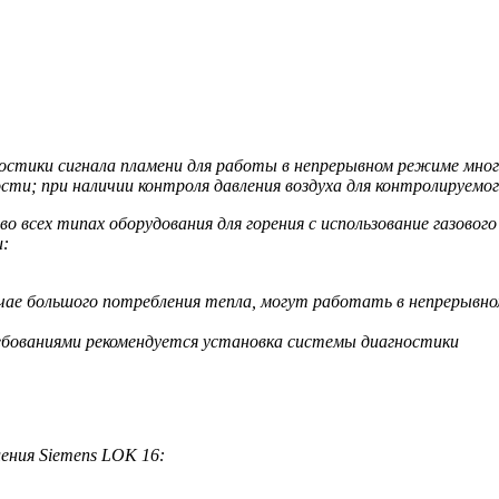
остики сигнала пламени для работы в непрерывном режиме мно
и; при наличии контроля давления воздуха для контролируемого
во всех типах оборудования для горения с использование газово
и:
е большого потребления тепла, могут работать в непрерывном 
ебованиями рекомендуется установка системы диагностики
ения Siemens LOK 16: