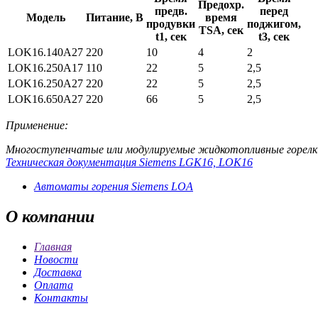
Предохр.
предв.
перед
Модель
Питание, В
время
продувки
поджигом,
TSA, сек
t1, сек
t3, сек
LOK16.140A27
220
10
4
2
LOK16.250A17
110
22
5
2,5
LOK16.250A27
220
22
5
2,5
LOK16.650A27
220
66
5
2,5
Применение:
Многоступенчатые или модулируемые жидкотопливные горелки
Техническая документация Siemens LGK16, LOK16
Автоматы горения Siemens LOA
О
компании
Главная
Новости
Доставка
Оплата
Контакты