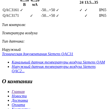
0...10
4...20
24
13.5...35
В
мА
QAC3161
-50...+50
IP65
✓
✓
✓
✓
QAC3171
-50...+50
IP65
✓
✓
✓
Тип контроля:
Температура воздуха
Тип датчика:
Наружный
Техническая документация Siemens QAC31
Канальный датчик температуры воздуха Siemens QAM
Наружный датчик температуры воздуха Siemens
QAC2...
О
компании
Главная
Новости
Доставка
Оплата