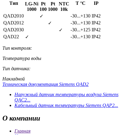
Тип
Т °C
IP
LG-Ni
Pt
Pt
NTC
1000
100
1000
10k
QAD2010
-30...+130
IP42
✓
QAD2012
-30...+130
IP42
✓
QAD2030
-30...+125
IP42
✓
QAD22
-30...+130
IP42
✓
Тип контроля:
Температура воды
Тип датчика:
Накладной
Техническая документация Siemens QAD2
Наружный датчик температуры воздуха Siemens
QAC2...
Кабельный датчик температуры Siemens QAP2...
О
компании
Главная