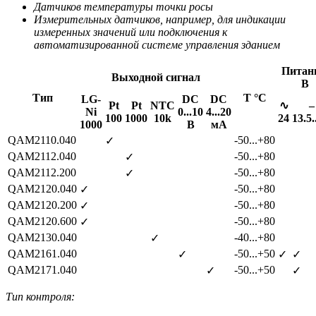
Датчиков температуры точки росы
Измерительных датчиков, например, для индикации
измеренных значений или подключения к
автоматизированной системе управления зданием
Питан
Выходной сигнал
В
Тип
Т °C
LG-
DC
DC
Pt
Pt
NTC
∿
–
Ni
0...10
4...20
100
1000
10k
24
13.5.
1000
В
мА
QAM2110.040
-50...+80
✓
QAM2112.040
-50...+80
✓
QAM2112.200
-50...+80
✓
QAM2120.040
-50...+80
✓
QAM2120.200
-50...+80
✓
QAM2120.600
-50...+80
✓
QAM2130.040
-40...+80
✓
QAM2161.040
-50...+50
✓
✓
✓
QAM2171.040
-50...+50
✓
✓
Тип контроля: