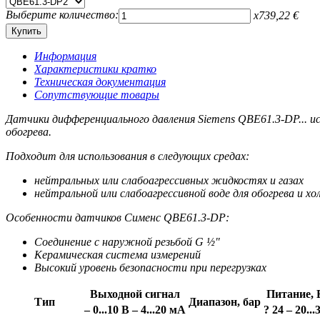
Выберите количество:
x
739,22
€
Информация
Характеристики кратко
Техническая документация
Сопутствующие товары
Датчики дифференциального давления Siemens QBE61.3-DP... ис
обогрева.
Подходит для использования в следующих средах:
нейтральных или слабоагрессивных жидкостях и газах
нейтральной или слабоагрессивной воде для обогрева и холо
Особенности датчиков Сименс QBE61.3-DP:
Соединение с наружной резьбой G ½"
Керамическая система измерений
Высокий уровень безопасности при перегрузках
Выходной сигнал
Питание, 
Тип
Диапазон, бар
– 0...10 В
– 4...20 мА
? 24
– 20...