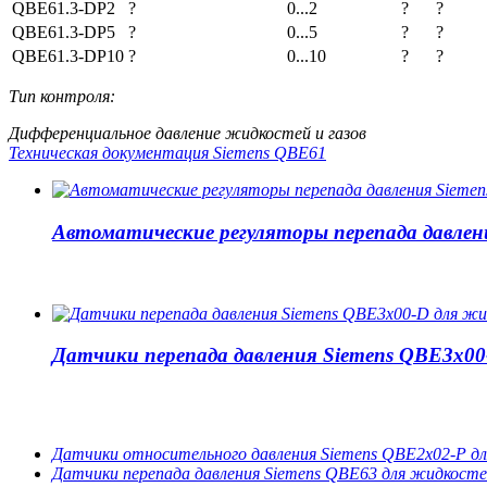
QBE61.3-DP2
?
0...2
?
?
QBE61.3-DP5
?
0...5
?
?
QBE61.3-DP10
?
0...10
?
?
Тип контроля:
Дифференциальное давление жидкостей и газов
Техническая документация Siemens QBE61
Автоматические регуляторы перепада давлен
Датчики перепада давления Siemens QBE3x00
Датчики относительного давления Siemens QBE2x02-P дл
Датчики перепада давления Siemens QBE63 для жидкостей