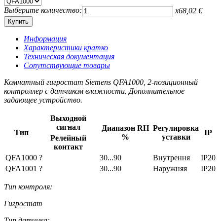
Выберите количество:
x
68,02
€
Информация
Характеристики кратко
Техническая документация
Сопутствующие товары
Комнатный гигростат Siemens QFA1000, 2-позиционный
контроллер с датчиком влажности. Дополнительное
задающее устройство.
Выходной
сигнал
Диапазон RH
Регулировка
Тип
IP
%
уставки
Релейный
контакт
QFA1000
?
30...90
Внутрення
IP20
QFA1001
?
30...90
Наружняя
IP20
Тип контроля:
Гигростат
Тип датчика: