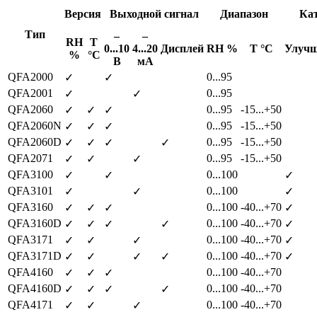
Версия
Выходной сигнал
Диапазон
Ка
Тип
–
–
RH
Т
0...10
4...20
Дисплей
RH %
Т °C
Улучш
%
°C
В
мА
QFA2000
0...95
✓
✓
QFA2001
0...95
✓
✓
QFA2060
0...95
-15...+50
✓
✓
✓
QFA2060N
0...95
-15...+50
✓
✓
✓
QFA2060D
0...95
-15...+50
✓
✓
✓
✓
QFA2071
0...95
-15...+50
✓
✓
✓
QFA3100
0...100
✓
✓
✓
QFA3101
0...100
✓
✓
✓
QFA3160
0...100
-40...+70
✓
✓
✓
✓
QFA3160D
0...100
-40...+70
✓
✓
✓
✓
✓
QFA3171
0...100
-40...+70
✓
✓
✓
✓
QFA3171D
0...100
-40...+70
✓
✓
✓
✓
✓
QFA4160
0...100
-40...+70
✓
✓
✓
QFA4160D
0...100
-40...+70
✓
✓
✓
✓
QFA4171
0...100
-40...+70
✓
✓
✓