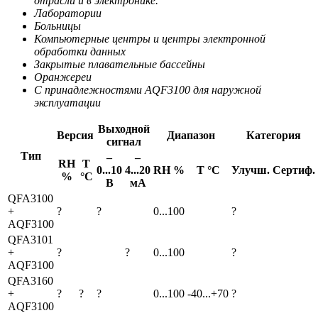
отрасли и в электронике.
Лаборатории
Больницы
Компьютерные центры и центры электронной
обработки данных
Закрытые плавательные бассейны
Оранжереи
С принадлежностями AQF3100 для наружной
эксплуатации
Выходной
Версия
Диапазон
Категория
сигнал
Тип
–
–
RH
Т
0...10
4...20
RH %
Т °C
Улучш.
Сертиф.
%
°C
В
мА
QFA3100
+
?
?
0...100
?
AQF3100
QFA3101
+
?
?
0...100
?
AQF3100
QFA3160
+
?
?
?
0...100
-40...+70
?
AQF3100