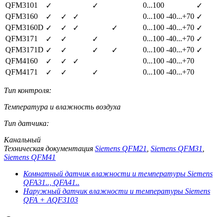
QFM3101
0...100
✓
✓
✓
QFM3160
0...100
-40...+70
✓
✓
✓
✓
QFM3160D
0...100
-40...+70
✓
✓
✓
✓
✓
QFM3171
0...100
-40...+70
✓
✓
✓
✓
QFM3171D
0...100
-40...+70
✓
✓
✓
✓
✓
QFM4160
0...100
-40...+70
✓
✓
✓
QFM4171
0...100
-40...+70
✓
✓
✓
Тип контроля:
Температура и влажность воздуха
Тип датчика:
Канальный
Техническая документация
Siemens QFM21
,
Siemens QFM31
,
Siemens QFM41
Комнатный датчик влажности и температуры Siemens
QFA31.., QFA41..
Наружный датчик влажности и температуры Siemens
QFA + AQF3103