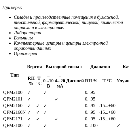
Примеры:
Склады и производственные помещения в бумажной,
текстильной, фармацевтической, пищевой, химической
отрасли и в электронике.
Лаборатории
Больницы
Компьютерные центры и центры электронной
обработки данных
Оранжереи
Версия
Выходной сигнал
Диапазон
Ка
Тип
–
–
RH
Т
0...10
4...20
Дисплей
RH %
Т °C
Улуч
%
°C
В
мА
QFM2100
0...95
✓
✓
QFM2101
0...95
✓
✓
QFM2160
0...95
-15...+60
✓
✓
✓
QFM2160N
0...95
-15...+60
✓
✓
✓
QFM2171
0...95
-15...+60
✓
✓
✓
QFM3100
0...100
✓
✓
✓