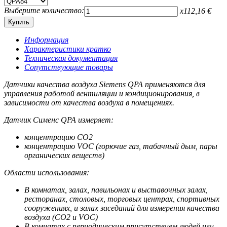
Выберите количество:
x
112,16
€
Информация
Характеристики кратко
Техническая документация
Сопутствующие товары
Датчики качества воздуха Siemens QPA применяются для
управления работой вентиляции и кондиционирования, в
зависимости от качества воздуха в помещениях.
Датчик Сименс QPA измеряет:
концентрацию СO2
концентрацию VOC (горючие газ, табачный дым, пары
органических веществ)
Области использования:
В комнатах, залах, павильонах и выставочных залах,
ресторанах, столовых, торговых центрах, спортивных
сооружениях, и залах заседаний для измерения качества
воздуха (СO2 и VOC)
В комнатах с периодическим присутствием людей или