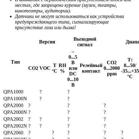
местах, где запрещено курение (музеи, театры,
кинотеатры, аудитории).
Датчики не могут использоваться как устройства
предупреждающего типа, сигнализирующие
присутствие газа или дыма!
Выходной
Версия
Диапа
сигнал
–
0...5
Т:
Тип
В
СO2
Т
RH
Релейный
0...50/
CO2
VOC
или
0...2000
°C
%
контакт
-35...+35
DC
ppm
°С
0...10
В
QPA1000
?
?
QPA1000N
?
?
QPA2000
?
?
?
QPA2000N
?
?
?
QPA2002
?
?
?
?
QPA2002N
?
?
?
?
QPA2060
?
?
?
?
?