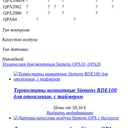
QPA2060N
?
?
?
?
?
QPA2062
?
?
?
?
?
?
QPA2080
?
?
?
?
QPA84
?
?
Тип контроля:
Качество воздуха
Тип датчика:
Накладной
Техническая документация Siemens QPA10, QPA20
Термостаты комнатные Siemens RDE100
для отопления, с таймером
Цены от
58,34
€
Выбрать модификацию