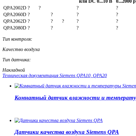
или DC 0...10 В
0...2000 
QPA2002D
?
?
?
?
QPA2060D
?
?
?
?
QPA2062D
?
?
?
?
?
QPA2080D
?
?
?
?
Тип контроля:
Качество воздуха
Тип датчика:
Накладной
Техническая документация Siemens QPA10, QPA20
Комнатный датчик влажности и температур
Датчики качества воздуха Siemens QPA