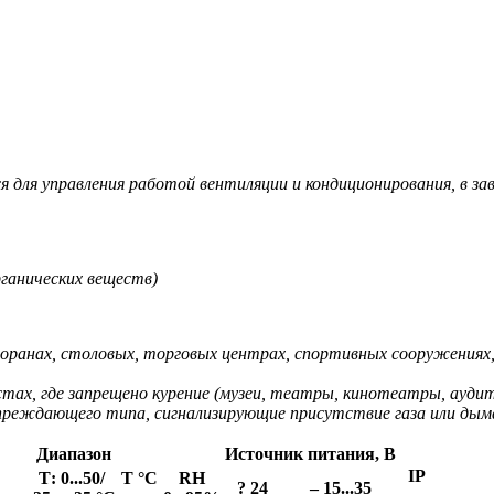
 для управления работой вентиляции и кондиционирования, в за
ганических веществ)
торанах, столовых, торговых центрах, спортивных сооружениях, 
тах, где запрещено курение (музеи, театры, кинотеатры, аудит
преждающего типа, сигнализирующие присутствие газа или дым
Диапазон
Источник питания, В
IP
Т: 0...50/
Т °C
RH
? 24
– 15...35