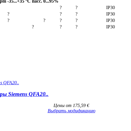
ppm
-35...+35 °С
пасс.
0...95%
?
?
IP30
?
?
?
IP30
?
?
?
?
IP30
?
?
?
IP30
ы Siemens QFA20..
Цены от
175,59
€
Выбрать модификацию