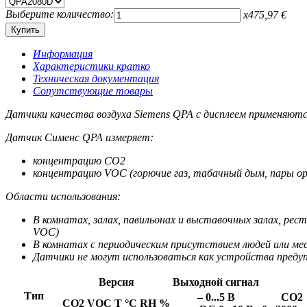
Выберите количество:
x
475,97
€
Информация
Характеристики кратко
Техническая документация
Сопутствующие товары
Датчики качества воздуха Siemens QPA с дисплеем применяются
Датчик Сименс QPA измеряет:
концентрацию СO2
концентрацию VOC (горючие газ, табачный дым, пары ор
Области использования:
В комнатах, залах, павильонах и выставочных залах, рес
VOC)
В комнатах с периодическим присутствием людей или мес
Датчики не могут использоваться как устройства преду
Версия
Выходной сигнал
Тип
– 0...5 В
СO2
CO2
VOC
Т °C
RH %