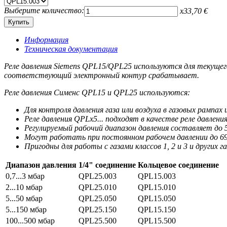
Выберите количество:
x
33,70
€
Информация
Техническая документация
Реле давления Siemens QPL15/QPL25 используются для текущего
соответствующий электронный контур срабатывает.
Реле давления Сименс QPL15 и QPL25 используются:
Для контроля давления газа или воздуха в газовых рампах
Реле давления QPLx5... подходят в качестве реле давления
Регулируемый рабочий диапазон давления составляет до 
Могут работать при постоянном рабочем давлении до 6
Пригодны для работы с газами классов 1, 2 и 3 и других 
Диапазон давления
1/4" соединение
Кольцевое соединение
0,7...3 мбар
QPL25.003
QPL15.003
2...10 мбар
QPL25.010
QPL15.010
5...50 мбар
QPL25.050
QPL15.050
5...150 мбар
QPL25.150
QPL15.150
100...500 мбар
QPL25.500
QPL15.500