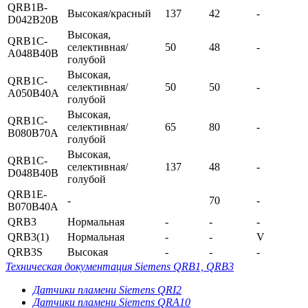
QRB1B-
Высокая/красный
137
42
-
D042B20B
Высокая,
QRB1C-
селективная/
50
48
-
A048B40B
голубой
Высокая,
QRB1C-
селективная/
50
50
-
A050B40A
голубой
Высокая,
QRB1C-
селективная/
65
80
-
B080B70A
голубой
Высокая,
QRB1C-
селективная/
137
48
-
D048B40B
голубой
QRB1E-
-
70
-
B070B40A
QRB3
Нормальная
-
-
-
QRB3(1)
Нормальная
-
-
V
QRB3S
Высокая
-
-
-
Техническая документация Siemens QRB1, QRB3
Датчики пламени Siemens QRI2
Датчики пламени Siemens QRA10