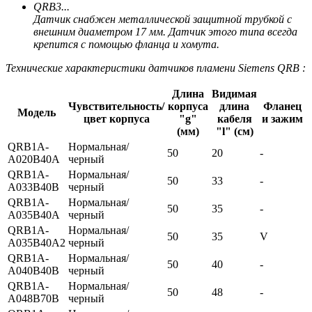
QRB3...
Датчик снабжен металлической защитной трубкой с
внешним диаметром 17 мм. Датчик этого типа всегда
крепится с помощью фланца и хомута.
Технические характеристики датчиков пламени Siemens QRB :
Длина
Видимая
Чувствительность/
корпуса
длина
Фланец
Модель
цвет корпуса
"g"
кабеля
и зажим
(мм)
"l" (см)
QRB1A-
Нормальная/
50
20
-
A020B40A
черный
QRB1A-
Нормальная/
50
33
-
A033B40B
черный
QRB1A-
Нормальная/
50
35
-
A035B40A
черный
QRB1A-
Нормальная/
50
35
V
A035B40A2
черный
QRB1A-
Нормальная/
50
40
-
A040B40B
черный
QRB1A-
Нормальная/
50
48
-
A048B70B
черный