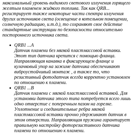
максимальный уровень видимого светового излучения горящего
желтым пламенем жидкого топлива. Так как QRB...
регистрирует также некоторые части спектра излучения
других источников света (освещение в котельном помещении,
солнечную радиацию, и.т.д.), то сохраняют свое действие
стандартные инструкции по безопасности относительно
постороннего источника света.
QRB1 ...А
Датчик пламени без мягкой пластмассовой вставки.
Этот тип датчика крепится с помощью фланца.
Направляющая канавка в фиксирующем фланце и
кулачковый упор на зажиме датчика обеспечивают
виброустойчивый монтаж , а также то, что
резистивный фотодатчик всегда корректно установлен
по отношению к пламени.
QRB1 ...В
Датчик пламени с мягкой пластмассовой вставкой. Для
установки датчика этого типа потребуется всего лишь
одно отверстие с поперечным пазом на горелке.
Уплотнение и соединительные ребра мягкой
пластмассовой вставки прочно удерживают датчик в
этом отверстии. Направляющая пружина гарантирует
правильную настройку фоторезистивного датчика
пламени по отношению к пламени.