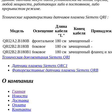
любой мощности, работающих либо в постоянном, либо
прерывистом режиме.
Технические характеристики датчиков пламени Siemens QRI :
Длина
Конец
Модель
Освещение
кабеля
Принадлеж
кабеля
"L"
QRI2A2.B180B
фронтальное
180 см
зачищенный
-
QRI2B2.B180B
боковое
180 см
зачищенный
-
QRI2B2.B180B1
боковое
180 см
зачищенный
фланец и х
Техническая документация Siemens QRI
Датчики пламени Siemens QRC1
Фоторезистивные датчики пламени Siemens QRB
О
компании
Главная
Новости
Доставка
Оплата
Контакты