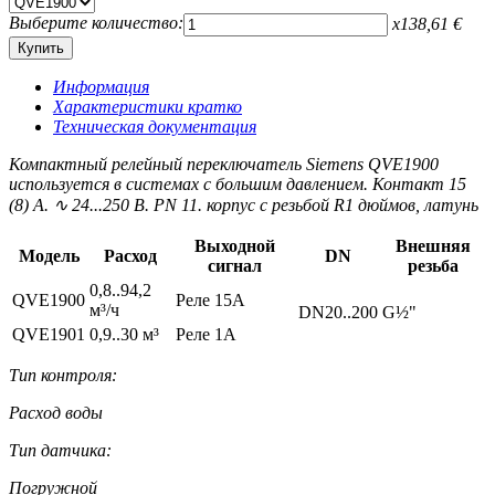
Выберите количество:
x
138,61
€
Информация
Характеристики кратко
Техническая документация
Компактный релейный переключатель Siemens QVE1900
используется в системах с большим давлением. Контакт 15
(8) А. ∿ 24...250 В. PN 11. корпус с резьбой R1 дюймов, латунь
Выходной
Внешняя
Модель
Расход
DN
сигнал
резьба
0,8..94,2
QVE1900
Реле 15A
м³/ч
DN20..200
G½"
QVE1901
0,9..30 м³
Реле 1A
Тип контроля:
Расход воды
Тип датчика:
Погружной