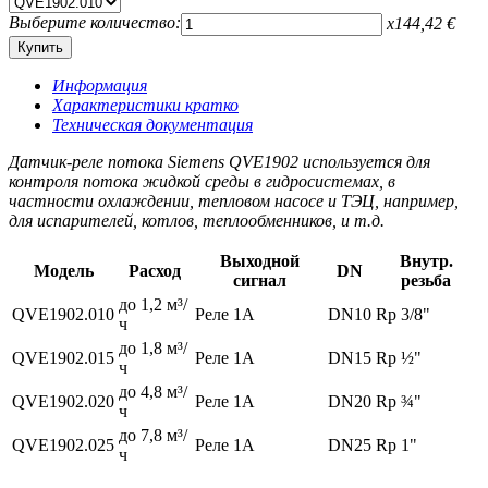
Выберите количество:
x
144,42
€
Информация
Характеристики кратко
Техническая документация
Датчик-реле потока Siemens QVE1902 используется для
контроля потока жидкой среды в гидросистемах, в
частности охлаждении, тепловом насосе и ТЭЦ, например,
для испарителей, котлов, теплообменников, и т.д.
Выходной
Внутр.
Модель
Расход
DN
сигнал
резьба
до 1,2 м³/
QVE1902.010
Реле 1A
DN10
Rp 3/8"
ч
до 1,8 м³/
QVE1902.015
Реле 1A
DN15
Rp ½"
ч
до 4,8 м³/
QVE1902.020
Реле 1A
DN20
Rp ¾"
ч
до 7,8 м³/
QVE1902.025
Реле 1A
DN25
Rp 1"
ч