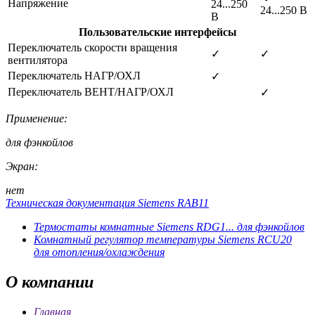
Напряжение
24...250
24...250 В
В
Пользовательские интерфейсы
Переключатель скорости вращения
✓
✓
вентилятора
Переключатель НАГР/ОХЛ
✓
Переключатель ВЕНТ/НАГР/ОХЛ
✓
Применение:
для фэнкойлов
Экран:
нет
Техническая документация Siemens RAB11
Термостаты комнатные Siemens RDG1... для фэнкойлов
Комнатный регулятор температуры Siemens RCU20
для отопления/охлаждения
О
компании
Главная