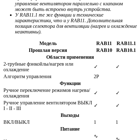
управление вентилятором параллельно с клапаном
может быть встроено внутрь устройства.
У RAB11.1 те же функции и технические
характеристики, что и у RAB11. Дополнительная
позиция селектора для вентиляции (нагрев и охлаждение
неактивны).
Модель
RAB11
RAB11.1
Прошлая версия
RAB10
RAB10.1
Области применения
2-трубные фэнкойлы/нагрев или
✓
✓
охлаждение
Алгоритм управления
2Р
Функции
Ручное переключение режимов нагрева/
✓
✓
охлаждения
Ручное управление вентилятором ВЫКЛ
✓
✓
I - II - III
Выходы
ВКЛ/ВЫКЛ
1
1
Питание
∿
∿