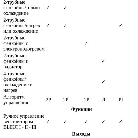
2-трубные
фэнкойлы/только
✓
✓
охлаждение
2-трубные
фэнкойлы/нагрев
✓
✓
✓
или охлаждение
2-трубные
фэнкойлы с
✓
электроподогревом
2-трубные
фэнкойлы и
✓
радиатор
4-трубные
фэнкойлы/
✓
охлаждение и
нагрев
Алгоритм
2Р
2Р
2Р
2Р
PI
управления
Функции
Ручное управление
вентилятором
✓
✓
✓
✓
✓
ВЫКЛ I - II - III
Выходы