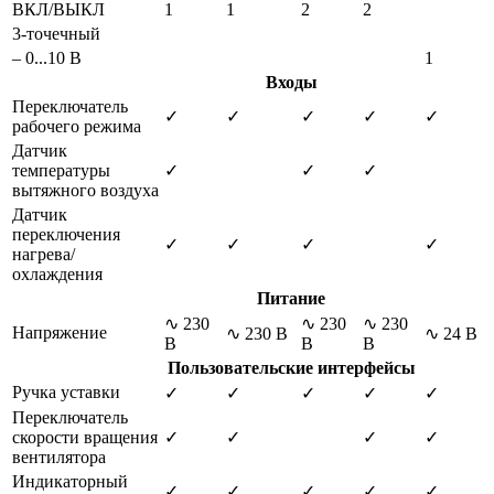
ВКЛ/ВЫКЛ
1
1
2
2
3-точечный
– 0...10 В
1
Входы
Переключатель
✓
✓
✓
✓
✓
рабочего режима
Датчик
температуры
✓
✓
✓
вытяжного воздуха
Датчик
переключения
✓
✓
✓
✓
нагрева/
охлаждения
Питание
∿ 230
∿ 230
∿ 230
Напряжение
∿ 230 В
∿ 24 В
В
В
В
Пользовательские интерфейсы
Ручка уставки
✓
✓
✓
✓
✓
Переключатель
скорости вращения
✓
✓
✓
✓
вентилятора
Индикаторный
✓
✓
✓
✓
✓