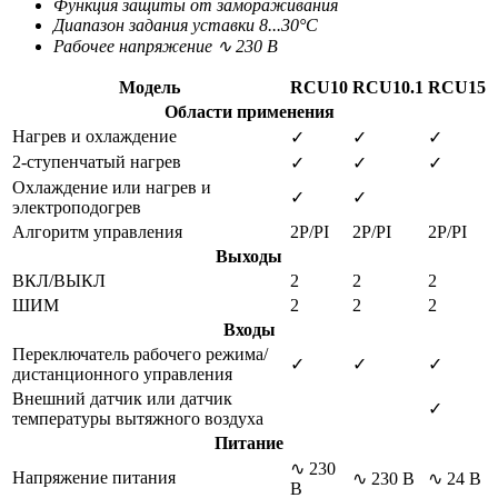
Функция защиты от замораживания
Диапазон задания уставки 8...30°С
Рабочее напряжение ∿ 230 В
Модель
RCU10
RCU10.1
RCU15
Области применения
Нагрев и охлаждение
✓
✓
✓
2-ступенчатый нагрев
✓
✓
✓
Охлаждение или нагрев и
✓
✓
электроподогрев
Алгоритм управления
2P/PI
2P/PI
2P/PI
Выходы
ВКЛ/ВЫКЛ
2
2
2
ШИМ
2
2
2
Входы
Переключатель рабочего режима/
✓
✓
✓
дистанционного управления
Внешний датчик или датчик
✓
температуры вытяжного воздуха
Питание
∿ 230
Напряжение питания
∿ 230 В
∿ 24 В
В