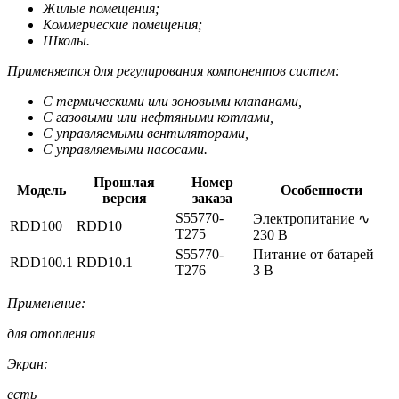
Жилые помещения;
Коммерческие помещения;
Школы.
Применяется для регулирования компонентов систем:
С термическими или зоновыми клапанами,
С газовыми или нефтяными котлами,
С управляемыми вентиляторами,
С управляемыми насосами.
Прошлая
Номер
Модель
Особенности
версия
заказа
S55770-
Электропитание ∿
RDD100
RDD10
T275
230 В
S55770-
Питание от батарей –
RDD100.1
RDD10.1
T276
3 В
Применение:
для отопления
Экран:
есть