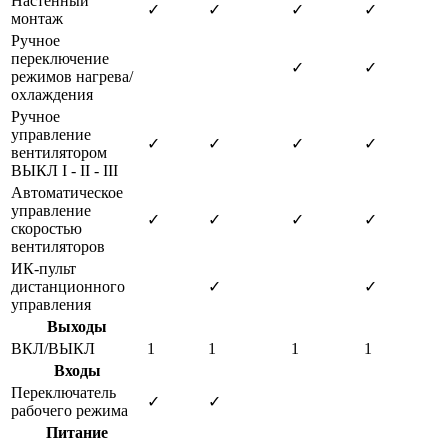
Настенный
✓
✓
✓
✓
монтаж
Ручное
переключение
✓
✓
режимов нагрева/
охлаждения
Ручное
управление
✓
✓
✓
✓
вентилятором
ВЫКЛ I - II - III
Автоматическое
управление
✓
✓
✓
✓
скоростью
вентиляторов
ИК-пульт
дистанционного
✓
✓
управления
Выходы
ВКЛ/ВЫКЛ
1
1
1
1
Входы
Переключатель
✓
✓
рабочего режима
Питание