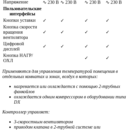
Напряжение
∿ 230 В
∿ 230 В
∿ 230 В
∿ 230 В
Пользовательские
интерфейсы
Кнопки уставки
✓
✓
✓
✓
Кнопка скорости
вращения
✓
✓
✓
✓
вентилятора
Цифровой
✓
✓
✓
✓
дисплей
Кнопка НАГР/
✓
✓
ОХЛ
Применяются для управления температурой помещения в
отдельных комнатах и зонах, воздух в которых:
нагревается или охлаждается с помощью 2-трубных
фанкойлов
охлаждается одним компрессором в оборудовании типа
DX
Контроллер управляет:
3-скоростным вентилятором
приводом клапана в 2-трубной системе или