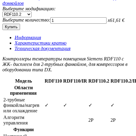
Выберите модификацию:
Выберите количество:
x
61,61
€
Информация
Характеристики кратко
Техническая документация
Контроллеры температуры помещения Siemens RDF110 с
ЖК- дисплеем для 2-трубных фанкойлов, для компрессоров в
оборудовании типа DX.
Модель
RDF110
RDF110/IR
RDF110.2
RDF110.2/I
Области
применения
2-трубные
фэнкойлы/нагрев
✓
✓
✓
✓
или охлаждение
Алгоритм
2Р
2Р
управления
Функции