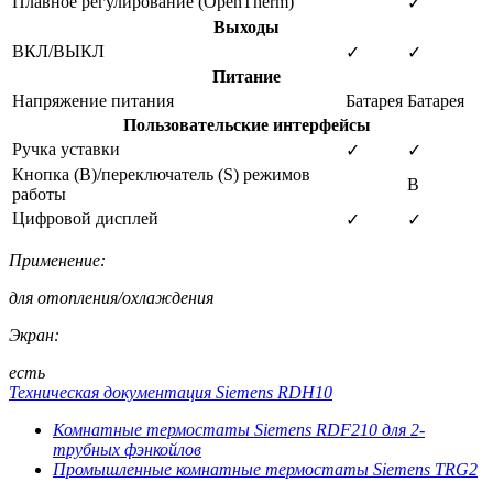
Плавное регулирование (OpenTherm)
✓
Выходы
ВКЛ/ВЫКЛ
✓
✓
Питание
Напряжение питания
Батарея
Батарея
Пользовательские интерфейсы
Ручка уставки
✓
✓
Кнопка (В)/переключатель (S) режимов
B
работы
Цифровой дисплей
✓
✓
Применение:
для отопления/охлаждения
Экран:
есть
Техническая документация Siemens RDH10
Комнатные термостаты Siemens RDF210 для 2-
трубных фэнкойлов
Промышленные комнатные термостаты Siemens TRG2