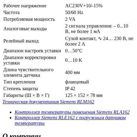
Рабочее напряжение
AC230V+10/-15%
Частота
50/60 Hz
Потребляемая мощность
2 VA
2 сигнала управления: – 0...10
Аналоговые выходы
В, не более 1 мА
Сухой контакт, ∿ 24… 230 В, не
Релейный выход
более 2 A
Диапазон настроек уставки
0…50°C
Диапазон корректировки
0…10 K
уставки
Длина чувствительного
400 мм
элемента датчика
Тип крепления
фланцевый
Степень защиты
IP 42
Габариты (Ш × В × Г)
125 × 152 × 78 мм
Техническая документация Siemens RLM162
Контроллер температуры помещения Siemens RLA162
Контроллер Siemens RLE162 с погружным датчиком
температуры
О
компании