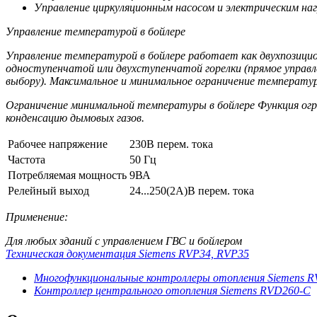
Управление циркуляционным насосом и электрическим н
Управление температурой в бойлере
Управление температурой в бойлере работает как двухпозицио
одноступенчатой или двухступенчатой горелки (прямое управле
выбору). Максимальное и минимальное ограничение температу
Ограничение минимальной температуры в бойлере Функция о
конденсацию дымовых газов.
Рабочее напряжение
230В перем. тока
Частота
50 Гц
Потребляемая мощность
9ВА
Релейный выход
24...250(2А)В перем. тока
Применение:
Для любых зданий с управлением ГВС и бойлером
Техническая документация Siemens RVP34, RVP35
Многофункциональные контроллеры отопления Siemens 
Контроллер центрального отопления Siemens RVD260-С