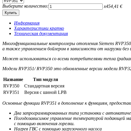
Выберите количество:
x
454,41
€
Информация
Характеристики кратко
Техническая документация
Многофункциональные контроллеры отопления Siemens RVP350/
а также управлением бойлером в зависимости от нагрузки без
Может использоваться со всеми потребителями тепла (радиат
Модели RVP351/ RVP350 это обновленные версии модели RVP3
Название
Тип модуля
RVP350
Стандартная версия
RVP351
Версия c шиной LPB
Основные функции RVP351 в дополнение к функциям, предоста
Два запрограммированных типа установки с автоматиче
Погодозависимое управление температурой подающей маги
с помощью включения горелки.
Нагрев ГВС с помощью загрузочного насоса