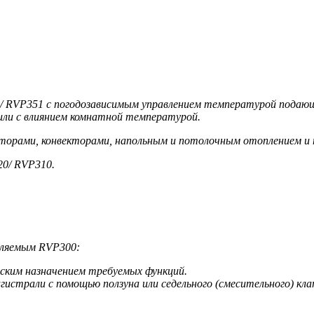
 RVP351 с погодозависимым управлением температурой подающе
 или с влиянием комнатной температурой.
орами, конвекторами, напольным и потолочным отоплением и п
20/ RVP310.
вляемым RVP300:
ским назначением требуемых функций.
страли с помощью ползуна или седельного (смесительного) клап