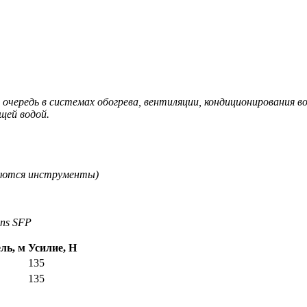
ередь в системах обогрева, вентиляции, кондиционирования воз
щей водой.
буются инструменты)
ns SFP
ль, м
Усилие, Н
135
135