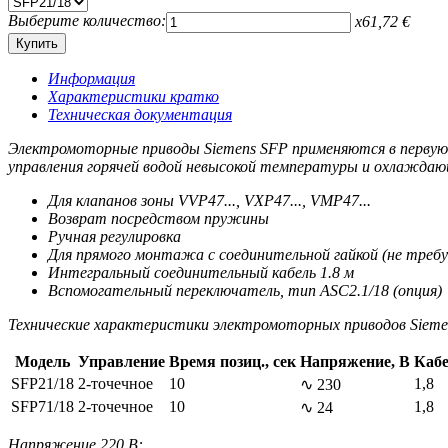
Выберите количество:
x
61,72
€
Информация
Характеристики кратко
Техническая документация
Электромоторные приводы Siemens SFP применяются в первую оч
управления горячей водой невысокой температуры и охлаждаю
Для клапанов зоны VVP47..., VXP47..., VMP47...
Возврат посредством пружины
Ручная регулировка
Для прямого монтажа с соединительной гайкой (не тре
Интегральный соединительный кабель 1.8 м
Вспомогательный переключатель, тип ASC2.1/18 (опция)
Технические характеристики электромоторных приводов Sieme
Модель
Управление
Время позиц., сек
Напряжение, В
Кабе
SFP21/18
2-точечное
10
1,8
∿ 230
SFP71/18
2-точечное
10
1,8
∿ 24
Напряжение 220 В: