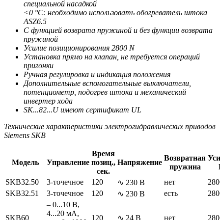
специальной насадкой
<0 °С: необходимо использовать обогреватель штока
ASZ6.5
С функцией возврата пружиной и без функции возврата
пружиной
Усилие позиционирования 2800 N
Установка прямо на клапан, не требуется операций
пригонки
Ручная регулировка и индикация положения
Дополнительные вспомогательные выключатели,
потенциометр, подогрев штока и механический
инвертер хода
SK...82...U имеют сертификат UL
Технические характеристики электрогидравлических приводов
Siemens SKB
Время
Возвратная
Уси
Модель
Управление
позиц.,
Напряжение
пружина
сек.
SKB32.50
3-точечное
120
нет
280
∿ 230 В
SKB32.51
3-точечное
120
есть
280
∿ 230 В
– 0...10 В,
4...20 мА,
SKB60
120
∿ 24 В
нет
280