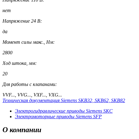
нет
Напряжение 24 В:
да
Момент силы макс., Нм:
2800
Ход штока, мм:
20
Для работы с клапанами:
VVF..., VVG..., VXF..., VXG...
Техническая документация Siemens SKB32, SKB62, SKB82
Электрогидравлические приводы Siemens SKC
Электромоторные приводы Siemens SFP
О
компании