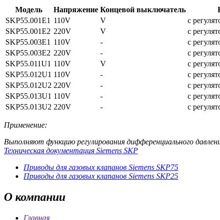
Модель
Напряжение
Концевой выключатель
SKP55.001E1
110V
V
с регуля
SKP55.001E2
220V
V
с регуля
SKP55.003E1
110V
-
с регуля
SKP55.003E2
220V
-
с регуля
SKP55.011U1
110V
V
с регуля
SKP55.012U1
110V
-
с регуля
SKP55.012U2
220V
-
с регуля
SKP55.013U1
110V
-
с регуля
SKP55.013U2
220V
-
с регуля
Применение:
Выполняют функцию регулирования дифференциального давлен
Техническая документация Siemens SKP
Приводы для газовых клапанов Siemens SKP75
Приводы для газовых клапанов Siemens SKP25
О
компании
Главная