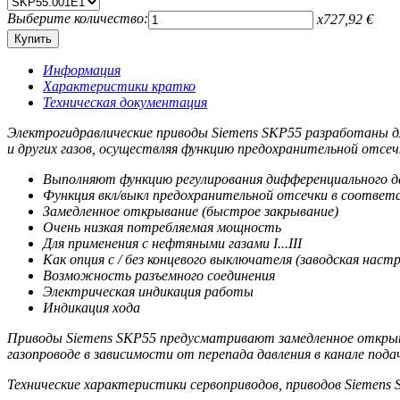
Выберите количество:
x
727,92
€
Информация
Характеристики кратко
Техническая документация
Электрогидравлические приводы Siemens SKP55 разработаны дл
и других газов, осуществляя функцию предохранительной отсечк
Выполняют функцию регулирования дифференциального да
Функция вкл/выкл предохранительной отсечки в соответс
Замедленное открывание (быстрое закрывание)
Очень низкая потребляемая мощность
Для применения с нефтяными газами I...III
Как опция с / без концевого выключателя (заводская наст
Возможность разъемного соединения
Электрическая индикация работы
Индикация хода
Приводы Siemens SKP55 предусматривают замедленное открыти
газопроводе в зависимости от перепада давления в канале по
Технические характеристики сервоприводов, приводов Siemens 