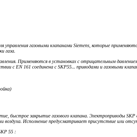
я управления газовыми клапанами Siemens, которые применяютс
и газа.
вления. Применяются в установках с отрицательным давлением 
твии с EN 161 соединена с SKP55... приводами и газовыми клапа
ройка)
е, быстрое закрытие газового клапана. Электроприводы SKP сп
дачи воздуха. Исполнение предусматривает присутствие или отс
SKP 55 :