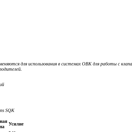
еняются для использования в системах ОВК для работы с клап
зводителей.
ий
ens SQK
ная
Усилие
на