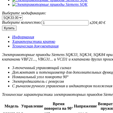
Выберите модификацию:
Выберите количество:
x
204,40
€
Информация
Характеристики кратко
Техническая документация
Электромоторные приводы Siemens SQK33, SQK34, SQK84 прим
клапанами VBF21..., VBG31... и VCI31 и клапанами других прои
3-точечнный управляющий сигнал
Доп.контакт и потенциометр для дополнительных функц
Номинальный угол поворота 90°
Электродвигатель с реверсом
С рычагом ручного управления и индикатором положения
Технические характеристики электромоторных приводов Siem
Время
Возврат
Модель
Управление
Напряжение
поворота на 90°
пружи