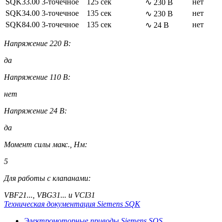
SQK33.00
3-точечное
125 сек
нет
∿ 230 В
SQK34.00
3-точечное
135 сек
нет
∿ 230 В
SQK84.00
3-точечное
135 сек
нет
∿ 24 В
Напряжение 220 В:
да
Напряжение 110 В:
нет
Напряжение 24 В:
да
Момент силы макс., Нм:
5
Для работы с клапанами:
VBF21..., VBG31... и VCI31
Техническая документация Siemens SQK
Электромоторные приводы Siemens SQS