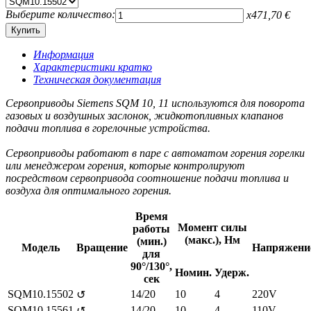
Выберите количество:
x
471,70
€
Информация
Характеристики кратко
Техническая документация
Сервоприводы Siemens SQM 10, 11 используются для поворота
газовых и воздушных заслонок, жидкотопливных клапанов
подачи топлива в горелочные устройства.
Сервоприводы работают в паре с автоматом горения горелки
или менеджером горения, которые контролируют
посредством сервопривода соотношение подачи топлива и
воздуха для оптимального горения.
Время
Момент силы
работы
(макс.), Нм
(мин.)
Модель
Вращение
Напряжени
для
90°/130°,
Номин.
Удерж.
сек
SQM10.15502
14/20
10
4
220V
↺
SQM10.15561
14/20
10
4
110V
↺