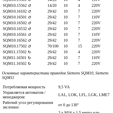
SQM10.15562
14/20
10
4
220V
↺
SQM10.16102
29/42
10
7
220V
↺
SQM10.16501
29/42
10
7
110V
↺
SQM10.16502
29/42
10
7
220V
↺
SQM10.16532
29/42
10
7
220V
↺
SQM10.16561
29/42
10
7
110V
↺
SQM10.16562
29/42
10
7
220V
↺
SQM10.17502
70/100
10
15
220V
↺
SQM11.15502
29/42
10
4
220V
↻
SQM11.16501
29/42
10
7
110V
↻
SQM11.16502
29/42
10
7
220V
↻
Основные характеристики приводов Siemens SQM10, Siemens
SQM11
Потребляемая мощность
9,5 VA
Управляется автоматом /
LAL, LOK, LFL, LGK, LME7
менеджером:
Рабочий угол регулирования
от 0 до 130°
заслонки:
2 x M16 x 1.5 метра или