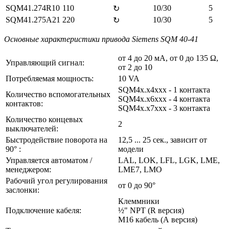
SQM41.274R10
110
10/30
5
↻
SQM41.275A21
220
10/30
5
↻
Основные характеристики привода Siemens SQM 40-41
от 4 до 20 мА, от 0 до 135 Ω,
Управляющий сигнал:
от 2 до 10
Потребляемая мощность:
10 VA
SQM4x.x4xxx - 1 контакта
Количество вспомогательных
SQM4x.x6xxx - 4 контакта
контактов:
SQM4x.x7xxx - 3 контакта
Количество концевых
2
выключателей:
Быстродействие поворота на
12,5 ... 25 сек., зависит от
90° :
модели
Управляется автоматом /
LAL, LOK, LFL, LGK, LME,
менеджером:
LME7, LMO
Рабочий угол регулирования
от 0 до 90°
заслонки:
Клеммники
Подключение кабеля:
½" NPT (R версия)
M16 кабель (А версия)