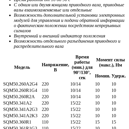
С одним или двумя концами приводного вала, приводные
валы взаимозаменяемые или отдельные
Возможность дополнительной установки электронных
модулей для управления и подачи обратной информации
о фактическом положении посредством непрерывных
сигналов
Внутренний и внешний индикатор положения
Возможность отдельного разъединения приводного и
распределительного вала
Время
Момент силы
работы
Напряжение,
(макс.), Нм
Модель
(мин.) для
В
90°/130°,
Номин.
Удерж.
сек
SQM50.260A2G4
220
10/14
10
10
SQM50.260R1G4
110
10/14
10
10
SQM50.260R2A
220
10/14
10
10
SQM50.341A2
220
15/22
10
10
SQM50.341A2G3
220
15/22
10
10
SQM50.341A2K3
220
15/22
10
10
SQM50.360R1
110
15/22
15
15
SQM50.361R1G3
110
15/22
10
10