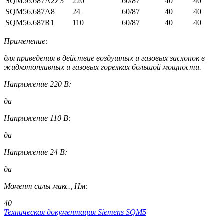
SQM56.687A2Z3
220
60/87
40
40
SQM56.687A8
24
60/87
40
40
SQM56.687R1
110
60/87
40
40
Применение:
для приведения в действие воздушных и газовых заслонок в
жидкотопливных и газовых горелках большой мощности.
Напряжение 220 В:
да
Напряжение 110 В:
да
Напряжение 24 В:
да
Момент силы макс., Нм:
40
Техническая документация Siemens SQM5