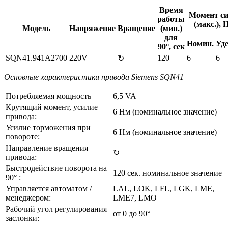
Время
Момент с
работы
(макс.), 
Модель
Напряжение
Вращение
(мин.)
для
Номин.
Уд
90°, сек
SQN41.941A2700
220V
120
6
6
↻
Основные характеристики привода Siemens SQN41
Потребляемая мощность
6,5 VA
Крутящий момент, усилие
6 Нм (номинальное значение)
привода:
Усилие торможения при
6 Нм (номинальное значение)
повороте:
Направление вращения
↻
привода:
Быстродействие поворота на
120 сек. номинальное значение
90° :
Управляется автоматом /
LAL, LOK, LFL, LGK, LME,
менеджером:
LME7, LMO
Рабочий угол регулирования
от 0 до 90°
заслонки: