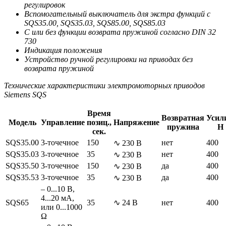
регулировок
Вспомогательный выключатель для экстра функций с
SQS35.00, SQS35.03, SQS85.00, SQS85.03
С или без функции возврата пружиной согласно DIN 32
730
Индикация положения
Устройство ручной регулировки на приводах без
возврата пружиной
Технические характеристики электромоторных приводов
Siemens SQS
Время
Возвратная
Усил
Модель
Управление
позиц.,
Напряжение
пружина
Н
сек.
SQS35.00
3-точечное
150
нет
400
∿ 230 В
SQS35.03
3-точечное
35
нет
400
∿ 230 В
SQS35.50
3-точечное
150
да
400
∿ 230 В
SQS35.53
3-точечное
35
да
400
∿ 230 В
– 0...10 В,
4...20 мА,
SQS65
35
∿ 24 В
нет
400
или 0...1000
Ω