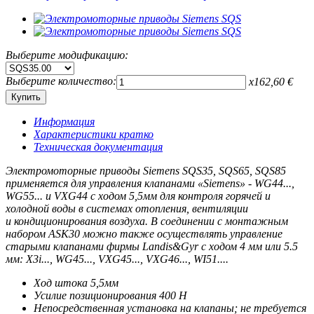
Выберите модификацию:
Выберите количество:
x
162,60
€
Информация
Характеристики кратко
Техническая документация
Электромоторные приводы Siemens SQS35, SQS65, SQS85
применяется для управления клапанами «Siemens» - WG44...,
WG55... и VXG44 с ходом 5,5мм для контроля горячей и
холодной воды в системах отопления, вентиляции
и кондиционирования воздуха. В соединении с монтажным
набором ASK30 можно также осуществлять управление
старыми клапанами фирмы Landis&Gyr с ходом 4 мм или 5.5
мм: X3i..., WG45..., VXG45..., VXG46..., WI51....
Ход штока 5,5мм
Усилие позиционирования 400 Н
Непосредственная установка на клапаны; не требуется