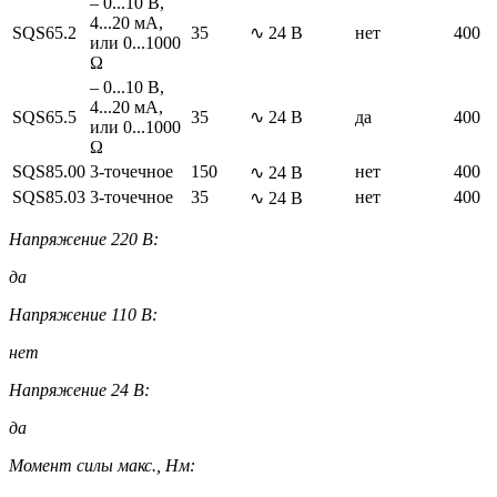
– 0...10 В,
4...20 мА,
SQS65.2
35
∿ 24 В
нет
400
или 0...1000
Ω
– 0...10 В,
4...20 мА,
SQS65.5
35
∿ 24 В
да
400
или 0...1000
Ω
SQS85.00
3-точечное
150
нет
400
∿ 24 В
SQS85.03
3-точечное
35
нет
400
∿ 24 В
Напряжение 220 В:
да
Напряжение 110 В:
нет
Напряжение 24 В:
да
Момент силы макс., Нм: