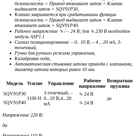
безопасности = Привод втягивает шток = Клапан
выдвигает шток = SQV91Р30,
Клапан закрывается при срабатывании функции
безопасности = Привод выдвигает шток = Клапан
втягивает шток = SQV91Р40.
Рабочее напряжение ∿ / – 24 В; для ∿ 230 В необходим
модуль ASP1.1
Сигнал позиционирования: – 0.. 10 В, – 4 .. 20 мА, 3-
точечный,
Ручка для ручного режима управления,
Калибровка хода,
Автоматическая стыковка штока привода с клапанами,
диаметр штока которых равен 10 мм.
Рабочее
Возвратная
Модель
Усилие
Управление
напряжение
пружина
3-точечный, –
SQV91P30
∿ 24 В
1100 Н
0...10 В,4...20
да
SQV91P40
∿ 24 В
мА
Напряжение 220 В:
да
Напряжение 110 В: