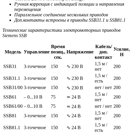
Ручная коррекция с индикацией позиции и направления
перемещения
Параллельное соединение нескольких приводов
Доп.контакты встроены в приводы SSB31.1 и SSB81.1
Технические характеристики электромоторных приводов
Siemens SSB
Время
Кабель/
Усилие,
Модель
Управление
позиц.,
Напряжение
доп.
Н
сек.
контакт
1,5 м /
SSB31
3-точечное
150
∿ 230 В
200
нет
1,5 м /
SSB31.1
3-точечное
150
∿ 230 В
200
есть
SSB31/00
3-точечное
150
нет / нет
200
∿ 230 В
1,5 м /
SSB61
– 0...10 В
75
≂ 24 В
200
нет
SSB61/00
– 0...10 В
75
нет / нет
200
≂ 24 В
1,5 м /
SSB81
3-точечное
150
∿ 24 В
200
нет
1,5 м /
SSB81.1
3-точечное
150
∿ 24 В
200
есть