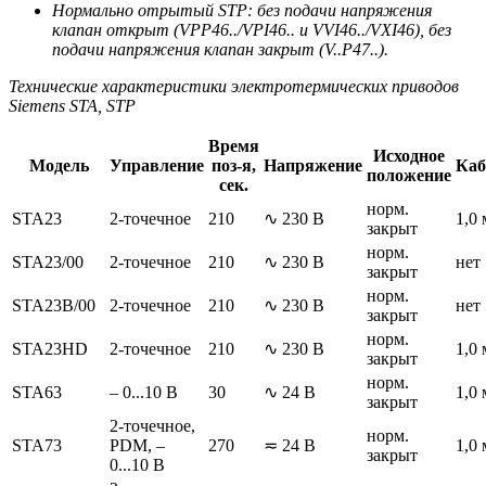
Нормально отрытый STP: без подачи напряжения
клапан открыт (VPP46../VPI46.. и VVI46../VXI46), без
подачи напряжения клапан закрыт (V..P47..).
Технические характеристики электротермических приводов
Siemens STA, STP
Время
Исходное
Модель
Управление
поз-я,
Напряжение
Каб
положение
сек.
норм.
STA23
2-точечное
210
∿ 230 В
1,0 
закрыт
норм.
STA23/00
2-точечное
210
∿ 230 В
нет
закрыт
норм.
STA23B/00
2-точечное
210
∿ 230 В
нет
закрыт
норм.
STA23HD
2-точечное
210
∿ 230 В
1,0 
закрыт
норм.
STA63
– 0...10 В
30
∿ 24 В
1,0 
закрыт
2-точечное,
норм.
STA73
PDM, –
270
≂ 24 В
1,0 
закрыт
0...10 В