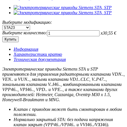
Выберите модификацию:
Выберите количество:
x
30,55
€
Информация
Характеристики кратко
Техническая документация
Электротермические приводы Siemens STA и STP
применяются для управления радиаторными клапанами VDN..,
VEN.. и VUN.., малыми клапанами VD1..CLC, V..P47..,
зональными клапанами V..I46.., комбинированными клапанами
VPP46.., VPI46.., VPD.. и VPE.., а также клапанами других
производителей: Heimeier, Cazzaniga, Oventrp M30 x 1.5,
Honeywell-Braukmann и MNG.
Клапан с приводом может быть смонтирован в любом
положении.
Нормально закрытый STA: без подачи напряжения
клапан закрыт (VPP46../VPI46.. и VVI46../VXI46).