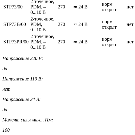
2-точечное,
норм.
STP73/00
PDM, –
270
≂ 24 В
нет
открыт
0...10 В
2-точечное,
норм.
STP73B/00
PDM, –
270
≂ 24 В
нет
открыт
0...10 В
2-точечное,
норм.
STP73PR/00
PDM, –
270
≂ 24 В
нет
открыт
0...10 В
Напряжение 220 В:
да
Напряжение 110 В:
нет
Напряжение 24 В:
да
Момент силы макс., Нм:
100