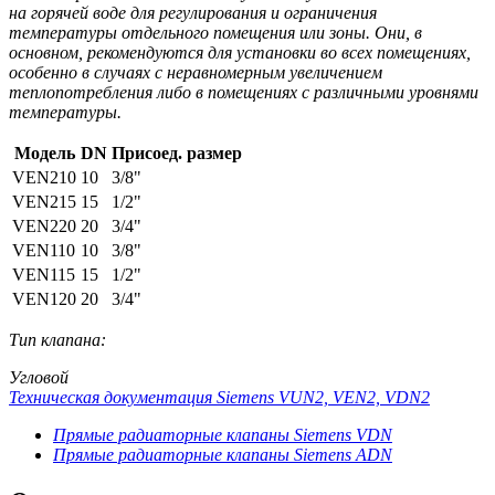
на горячей воде для регулирования и ограничения
температуры отдельного помещения или зоны. Они, в
основном, рекомендуются для установки во всех помещениях,
особенно в случаях с неравномерным увеличением
теплопотребления либо в помещениях с различными уровнями
температуры.
Модель
DN
Присоед. размер
VEN210
10
3/8"
VEN215
15
1/2"
VEN220
20
3/4"
VEN110
10
3/8"
VEN115
15
1/2"
VEN120
20
3/4"
Тип клапана:
Угловой
Техническая документация Siemens VUN2, VEN2, VDN2
Прямые радиаторные клапаны Siemens VDN
Прямые радиаторные клапаны Siemens ADN