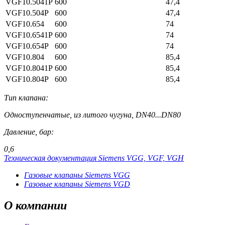
VGF10.5041P
600
47,4
VGF10.504P
600
47,4
VGF10.654
600
74
VGF10.6541P
600
74
VGF10.654P
600
74
VGF10.804
600
85,4
VGF10.8041P
600
85,4
VGF10.804P
600
85,4
Тип клапана:
Одноступенчатые, из литого чугуна, DN40...DN80
Давление, бар:
0,6
Техническая документация Siemens VGG, VGF, VGH
Газовые клапаны Siemens VGG
Газовые клапаны Siemens VGD
О
компании