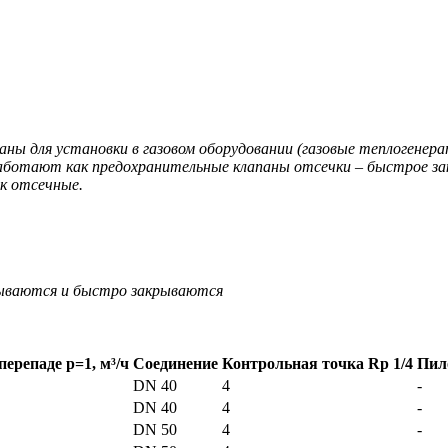
ны для установки в газовом оборудовании (газовые теплогенера
работают как предохранительные клапаны отсечки – быстрое за
ак отсечные.
рываются и быстро закрываются
перепаде р=1, м³/ч
Соединение
Контрольная точка Rp 1/4
Пил
DN 40
4
-
DN 40
4
-
DN 50
4
-