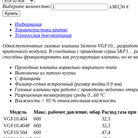
Выберите количество:
x
383,56
€
Информация
Характеристики кратко
Техническая документация
Одноступенчатые газовые клапаны Siemens VGF10... разработа
приточного воздуха). В сочетании с приводами серии SKP1… 
способны функционировать как регулирующие клапаны, но не к
Проходные клапаны нормально закрытого типа
Выполнены из литого чугуна
С фланцами
Фильтр-сетка встроенный (размер ячейки 0.9 мм)
Газовые клапаны при работе с приводами медленно отк
Разрешенная температура среды 0...60 °C
Влажность < 95 % относительная влажность
Модель
Макс. рабочее давление, мбар
Расход газа при 
VGF10.404
600
32,3
VGF10.404P
600
32,3
VGF10.504
600
47,4