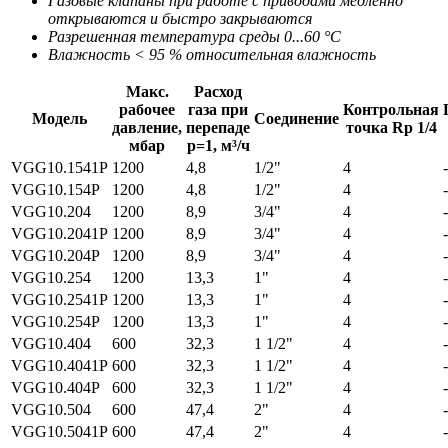
Газовые клапаны при работе с приводами медленно
открываются и быстро закрываются
Разрешенная температура среды 0...60 °C
Влажность < 95 % относительная влажность
Макс.
Расход
рабочее
газа при
Контрольная
Модель
Соединение
давление,
перепаде
точка Rp 1/4
мбар
р=1, м³/ч
VGG10.1541P
1200
4,8
1/2"
4
-
VGG10.154P
1200
4,8
1/2"
4
-
VGG10.204
1200
8,9
3/4"
4
-
VGG10.2041P
1200
8,9
3/4"
4
-
VGG10.204P
1200
8,9
3/4"
4
-
VGG10.254
1200
13,3
1"
4
-
VGG10.2541P
1200
13,3
1"
4
-
VGG10.254P
1200
13,3
1"
4
-
VGG10.404
600
32,3
1 1/2"
4
-
VGG10.4041P
600
32,3
1 1/2"
4
-
VGG10.404P
600
32,3
1 1/2"
4
-
VGG10.504
600
47,4
2"
4
-
VGG10.5041P
600
47,4
2"
4
-