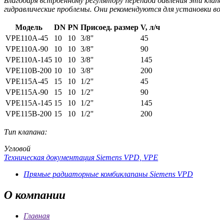
Благодаря встроенному регулятору перепада давления эти кла
гидравлические проблемы. Они рекомендуются для установки в
Модель
DN
PN
Присоед. размер
V, л/ч
VPE110A-45
10
10
3/8"
45
VPE110A-90
10
10
3/8"
90
VPE110A-145
10
10
3/8"
145
VPE110B-200
10
10
3/8"
200
VPE115A-45
15
10
1/2"
45
VPE115A-90
15
10
1/2"
90
VPE115A-145
15
10
1/2"
145
VPE115B-200
15
10
1/2"
200
Тип клапана:
Угловой
Техническая документация Siemens VPD, VPE
Прямые радиаторные комбиклапаны Siemens VPD
О
компании
Главная