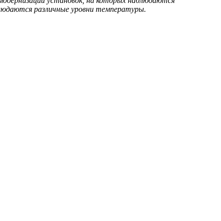
я модернизации установок, на которых наблюдаются
аблюдаются различные уровни температуры.