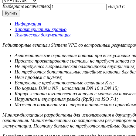
Выберите количество:
x
65,50
€
Информация
Характеристики кратко
Техническая документация
Радиаторные вентили Siemens VPE со встроенным регулятором
Автоматическое ограничение потока при всех условиях э
Простое проектирование системы не требует запаса п
Не требуется гидравлическая балансировка внутри зоны;
Не требуются дополнительные линейные клапаны для бал
Нет проблем с шумом;
Встроенные предустановленные величины Kvs;
По нормам DIN и NF , исполнения DN 10 и DN 15;
Корпус клапана изготовлен из латуни с матовым никеле
Наружная и внутренняя резьба (Rp/R) по ISO 7-1;
Может использоваться с термостатическими приводами R
Миникомбиклапаны разработаны для использования в двухтрубн
ограничения. Миникомбиклапаны со встроенным регулятором пе
эксплуатации. Поэтому больше не требуются линейные баланси