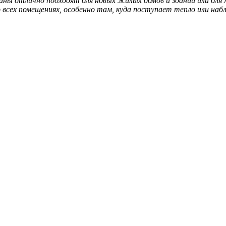
паны отлично подходят для новых жилых домов и зданий или дл
о всех помещениях, особенно там, куда поступает тепло или н