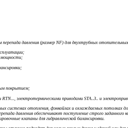
 перепада давления (размер NF) для двухтрубных отопительных 
ксплуатации;
о мощности;
ансировки;
вым покрытием;
TN..., электротермическими приводами STA..3.. и электроприво
ых системах отопления, фэнкойлах и охлаждаемых потолках для
репада давления обеспечивают поступление строго заданного к
ровочные клапаны для гидравлической балансировки.