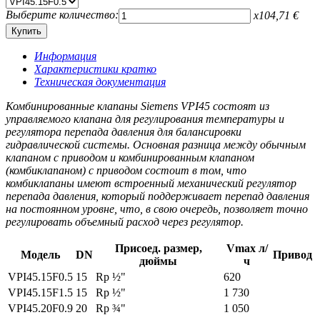
Выберите количество:
x
104,71
€
Информация
Характеристики кратко
Техническая документация
Комбинированные клапаны Siemens VPI45 состоят из
управляемого клапана для регулирования температуры и
регулятора перепада давления для балансировки
гидравлической системы. Основная разница между обычным
клапаном с приводом и комбинированным клапаном
(комбиклапаном) с приводом состоит в том, что
комбиклапаны имеют встроенный механический регулятор
перепада давления, который поддерживает перепад давления
на постоянном уровне, что, в свою очередь, позволяет точно
регулировать объемный расход через регулятор.
Присоед. размер,
Vmax л/
Модель
DN
Привод
дюймы
ч
VPI45.15F0.5
15
Rp ½"
620
VPI45.15F1.5
15
Rp ½"
1 730
VPI45.20F0.9
20
Rp ¾"
1 050