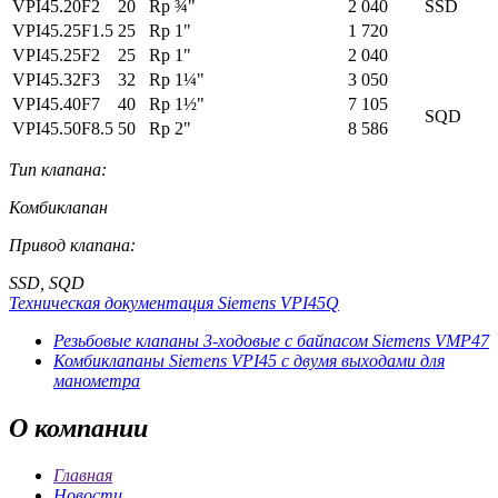
VPI45.20F2
20
Rp ¾"
2 040
SSD
VPI45.25F1.5
25
Rp 1"
1 720
VPI45.25F2
25
Rp 1"
2 040
VPI45.32F3
32
Rp 1¼"
3 050
VPI45.40F7
40
Rp 1½"
7 105
SQD
VPI45.50F8.5
50
Rp 2"
8 586
Тип клапана:
Комбиклапан
Привод клапана:
SSD, SQD
Техническая документация Siemens VPI45Q
Резьбовые клапаны 3-ходовые c байпасом Siemens VMP47
Комбиклапаны Siemens VPI45 с двумя выходами для
манометра
О
компании
Главная
Новости