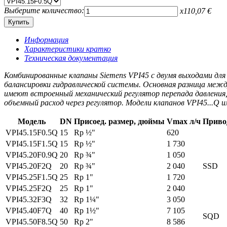
Выберите количество:
x
110,07
€
Информация
Характеристики кратко
Техническая документация
Комбинированные клапаны Siemens VPI45 с двумя выходами для
балансировки гидравлической системы. Основная разница межд
имеют встроенный механический регулятор перепада давления,
объемный расход через регулятор. Модели клапанов VPI45...Q
Модель
DN
Присоед. размер, дюймы
Vmax л/ч
Приво
VPI45.15F0.5Q
15
Rp ½"
620
VPI45.15F1.5Q
15
Rp ½"
1 730
VPI45.20F0.9Q
20
Rp ¾"
1 050
VPI45.20F2Q
20
Rp ¾"
2 040
SSD
VPI45.25F1.5Q
25
Rp 1"
1 720
VPI45.25F2Q
25
Rp 1"
2 040
VPI45.32F3Q
32
Rp 1¼"
3 050
VPI45.40F7Q
40
Rp 1½"
7 105
SQD
VPI45.50F8.5Q
50
Rp 2"
8 586