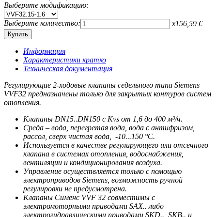
Выберите модификацию:
Выберите количество:
x
156,59
€
Информация
Характеристики кратко
Техническая документация
Регулирующие 2-ходовые клапаны седельного типа Siemens
VVF32 предназначены только для закрытых контуров систем
отопления.
Клапаны DN15..DN150 c Kvs от 1,6 до 400 м³/ч.
Среда – вода, перегретая вода, вода с антифризом,
рассол, сверх чистая вода, -10...150 °C.
Используется в качестве регулирующего или отсечного
клапана в системах отопления, водоснабжения,
вентиляции и кондиционирования воздуха.
Управление осуществляется только с помощью
электроприводов Siemens, возможность ручной
регулировки не предусмотрена.
Клапаны Сименс VVF 32 совместимы с
электромоторными приводами SAX.. либо
электрогидравлическими приводами SKD.., SKB.. и