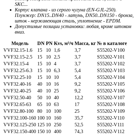
SKC...
Корпус клапана - из серого чугуна (EN-GJL-250).
Плунжер: DN15..DN40 - латунь, DN50..DN150 - бронза,
шток - нержавеющая сталь, уплотнение - EPDM.
Допустимые позиции установки: любая, кроме штоком
вниз.
Модель
DN
PN
Kvs, м³/ч
Масса, кг
№ в каталоге
VVF32.15-1.6
15
10
1,6
3,7
S55202-V100
VVF32.15-2.5
15
10
2,5
3,7
S55202-V101
VVF32.15-4
15
10
4
3,7
S55202-V102
VVF32.25-6.3
15
10
6,3
5,4
S55202-V103
VVF32.25-10
15
10
10
5,4
S55202-V104
VVF32.40-16
40
10
16
9,2
S55202-V105
VVF32.40-25
40
10
25
9,2
S55202-V106
VVF32.50-40
50
10
40
12,2
S55202-V107
VVF32.65-63
65
10
63
17
S55202-V108
VVF32.80-100
80
10
100
25
S55202-V109
VVF32.100-160
100
10
160
35,7
S55202-V110
VVF32.125-250
125
10
250
52,5
S55202-V111
VVF32.150-400
150
10
400
74,3
S55202-V112